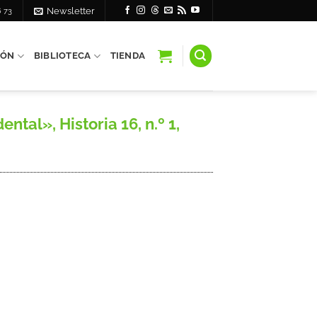
6 73
Newsletter
IÓN
BIBLIOTECA
TIENDA
tal», Historia 16, n.º 1,