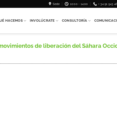
Sede
10:00 - 14:00
+ 34 91 543 4
UÉ HACEMOS
INVOLÚCRATE
CONSULTORÍA
COMUNICAC
vimientos de liberación del Sáhara Occiden