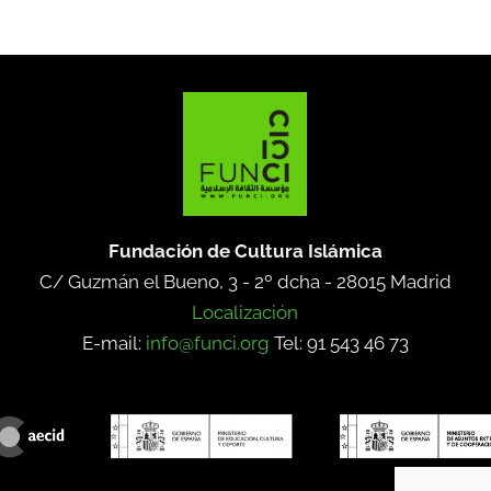
Fundación de Cultura Islámica
C/ Guzmán el Bueno, 3 - 2º dcha -
28015 Madrid
Localización
E-mail:
info@funci.org
Tel: 91 543 46 73