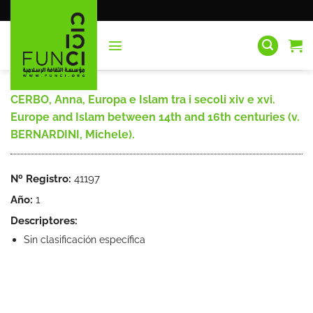
Saltar
al
contenido
CERBO, Anna, Europa e Islam tra i secoli xiv e xvi.
Europe and Islam between 14th and 16th centuries (v.
BERNARDINI, Michele).
Nº Registro:
41197
Año:
1
Descriptores:
Sin clasificación específica