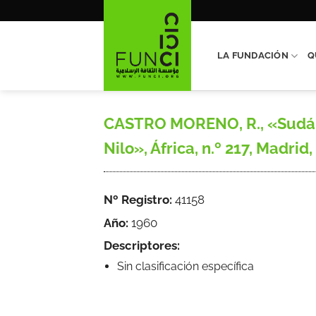
Saltar
al
contenido
LA FUNDACIÓN
Q
CASTRO MORENO, R., «Sudán y
Nilo», África, n.º 217, Madrid,
Nº Registro:
41158
Año:
1960
Descriptores:
Sin clasificación específica