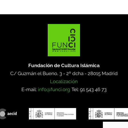
Fundación de Cultura Islámica
C/ Guzmán el Bueno, 3 - 2º dcha -
28015 Madrid
Localización
E-mail:
info@funci.org
Tel: 91 543 46 73