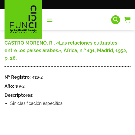
Saltar
al
contenido
CASTRO MORENO, R., «Las relaciones culturales
entre los países árabes», África, n.º 131, Madrid, 1952,
p. 28.
Nº Registro:
41152
Año:
1952
Descriptores:
Sin clasificación específica