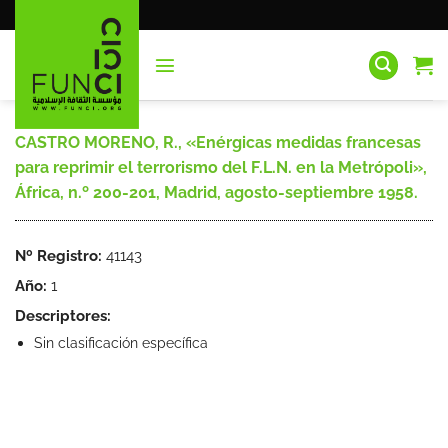
Saltar
al
contenido
CASTRO MORENO, R., «Enérgicas medidas francesas
para reprimir el terrorismo del F.L.N. en la Metrópoli»,
África, n.º 200-201, Madrid, agosto-septiembre 1958.
Nº Registro:
41143
Año:
1
Descriptores:
Sin clasificación específica