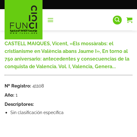
Saltar
al
contenido
CASTELL MAIQUES, Vicent, «Els mossàrabs: el
cristianisme en València abans Jaume I», En torno al
750 aniversario: antecedentes y consecuencias de la
conquista de Valencia. Vol. I, Valencia, Genera...
Nº Registro:
41108
Año:
1
Descriptores:
Sin clasificación específica