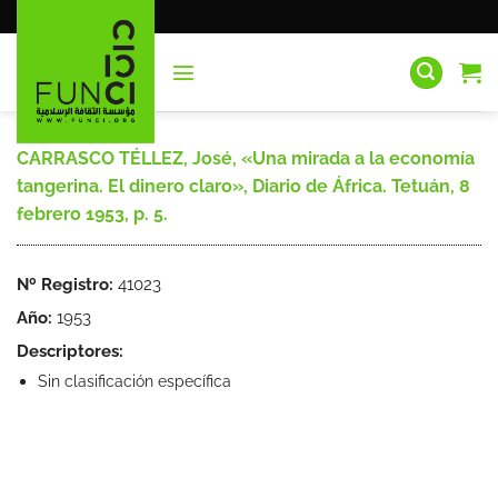
Saltar
al
contenido
CARRASCO TÉLLEZ, José, «Una mirada a la economía
tangerina. El dinero claro», Diario de África. Tetuán, 8
febrero 1953, p. 5.
Nº Registro:
41023
Año:
1953
Descriptores:
Sin clasificación específica