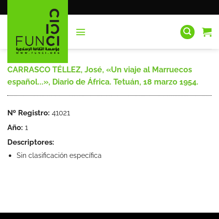
Saltar
al
contenido
CARRASCO TÉLLEZ, José, «Un viaje al Marruecos
español...», Diario de África. Tetuán, 18 marzo 1954.
Nº Registro:
41021
Año:
1
Descriptores:
Sin clasificación específica