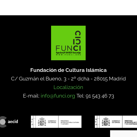
Fundación de Cultura Islámica
C/ Guzmán el Bueno, 3 - 2º dcha -
28015 Madrid
Localización
E-mail:
info@funci.org
Tel: 91 543 46 73