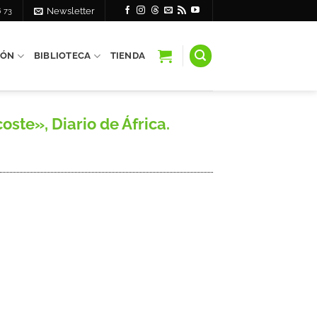
6 73
Newsletter
IÓN
BIBLIOTECA
TIENDA
te», Diario de África.