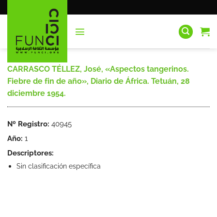
Saltar
al
contenido
CARRASCO TÉLLEZ, José, «Aspectos tangerinos.
Fiebre de fin de año», Diario de África. Tetuán, 28
diciembre 1954.
Nº Registro:
40945
Año:
1
Descriptores:
Sin clasificación específica