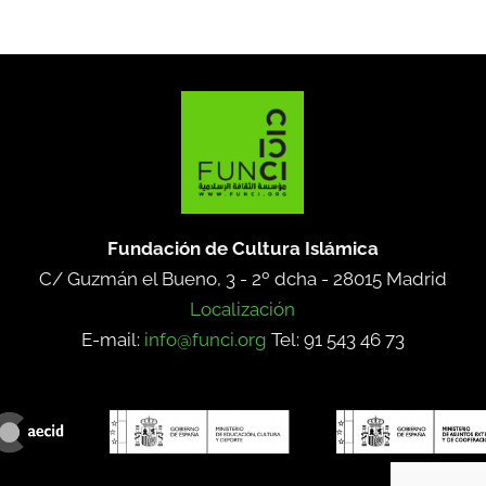
Fundación de Cultura Islámica
C/ Guzmán el Bueno, 3 - 2º dcha -
28015 Madrid
Localización
E-mail:
info@funci.org
Tel: 91 543 46 73