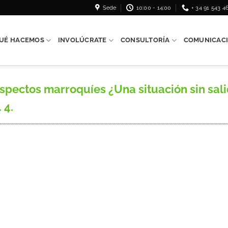
Sede
10:00 - 14:00
+ 34 91 543 4
UÉ HACEMOS
INVOLÚCRATE
CONSULTORÍA
COMUNICAC
ectos marroquíes ¿Una situación sin salida
 4.