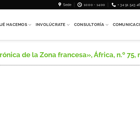
Sede
10:00 - 14:00
+ 34 91 543 4
UÉ HACEMOS
INVOLÚCRATE
CONSULTORÍA
COMUNICAC
ica de la Zona francesa», África, n.º 75, m