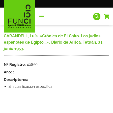
Saltar
al
contenido
CARANDELL, Luís, «Crónica de El Cairo. Los judíos
españoles de Egipto...», Diario de África. Tetuán, 31
junio 1953.
Nº Registro:
40859
Año:
1
Descriptores:
Sin clasificación específica