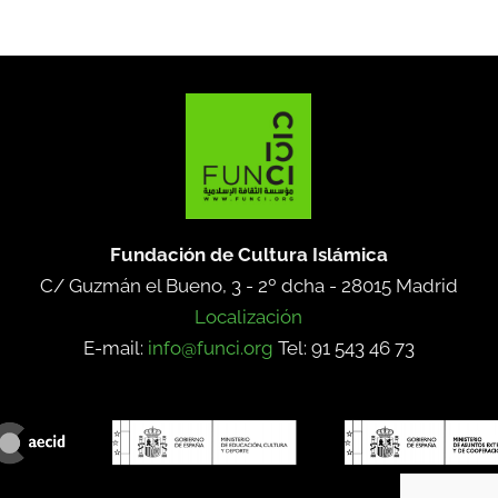
Fundación de Cultura Islámica
C/ Guzmán el Bueno, 3 - 2º dcha -
28015 Madrid
Localización
E-mail:
info@funci.org
Tel: 91 543 46 73