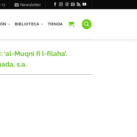
6 73
Newsletter
IÓN
BIBLIOTECA
TIENDA
l-Muqni fi l-filaha’.
ada, s.a.