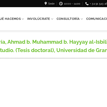
Sede
10:00 - 14:00
+ 34 91 543 4
UÉ HACEMOS
INVOLÚCRATE
CONSULTORÍA
COMUNICAC
 Ahmad b. Muhammad b. Hayyay al-Isbili: ‘a
tudio. (Tesis doctoral), Universidad de Gran