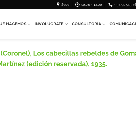
Sede
10:00 - 14:00
+ 34 91 543 4
UÉ HACEMOS
INVOLÚCRATE
CONSULTORÍA
COMUNICAC
oronel), Los cabecillas rebeldes de Goma
Martínez (edición reservada), 1935.