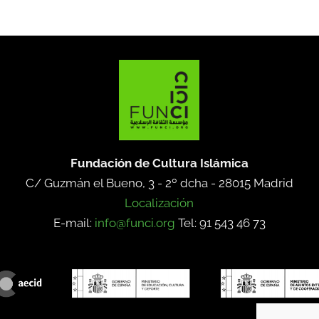
Fundación de Cultura Islámica
C/ Guzmán el Bueno, 3 - 2º dcha -
28015 Madrid
Localización
E-mail:
info@funci.org
Tel: 91 543 46 73