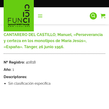
Saltar
al
contenido
CANTARERO DEL CASTILLO, Manuel, «Perseverancia
y certeza en los monotipos de María Jesús»,
«España». Tánger, 26 junio 1956.
Nº Registro:
40818
Año:
1
Descriptores:
Sin clasificación específica