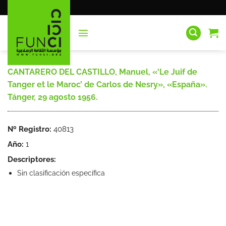
Saltar
al
contenido
CANTARERO DEL CASTILLO, Manuel, «‘Le Juif de
Tanger et le Maroc’ de Carlos de Nesry», «España».
Tánger, 29 agosto 1956.
Nº Registro:
40813
Año:
1
Descriptores:
Sin clasificación específica