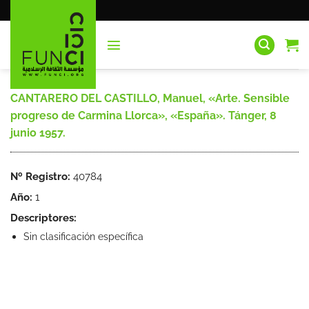
Saltar
al
contenido
CANTARERO DEL CASTILLO, Manuel, «Arte. Sensible
progreso de Carmina Llorca», «España». Tánger, 8
junio 1957.
Nº Registro:
40784
Año:
1
Descriptores:
Sin clasificación específica