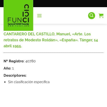
Saltar
al
contenido
CANTARERO DEL CASTILLO, Manuel, «Arte. Los
retratos de Modesto Roldán», «España». Tánger, 14
abril 1955.
Nº Registro:
40780
Año:
1
Descriptores:
Sin clasificación específica