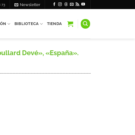
6 73
Newsletter
IÓN
BIBLIOTECA
TIENDA
oullard Devé», «España».