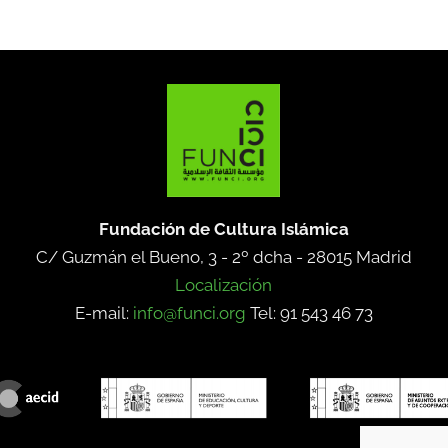
Fundación de Cultura Islámica
C/ Guzmán el Bueno, 3 - 2º dcha -
28015 Madrid
Localización
E-mail:
info@funci.org
Tel: 91 543 46 73