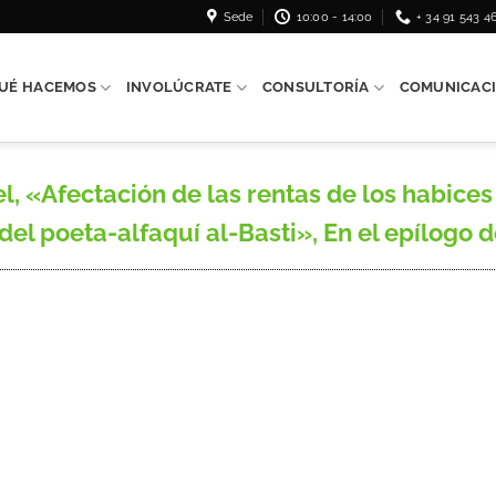
Sede
10:00 - 14:00
+ 34 91 543 4
UÉ HACEMOS
INVOLÚCRATE
CONSULTORÍA
COMUNICAC
 «Afectación de las rentas de los habices
 del poeta-alfaquí al-Basti», En el epílogo de