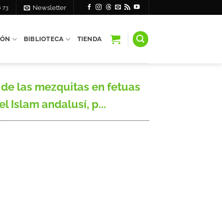
6 73
Newsletter
IÓN
BIBLIOTECA
TIENDA
 de las mezquitas en fetuas
l Islam andalusí, p...