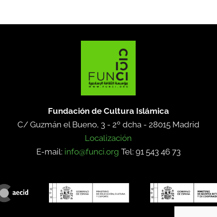
Fundación de Cultura Islámica
C/ Guzmán el Bueno, 3 - 2º dcha -
28015 Madrid
Localización
E-mail:
info@funci.org
Tel: 91 543 46 73