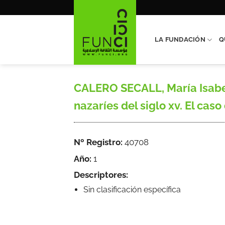
Saltar
al
contenido
LA FUNDACIÓN
Q
CALERO SECALL, María Isabel,
nazaríes del siglo xv. El caso
Nº Registro:
40708
Año:
1
Descriptores:
Sin clasificación específica