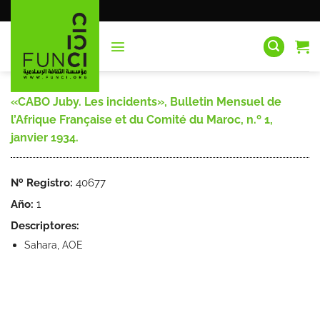
Saltar
al
contenido
«CABO Juby. Les incidents», Bulletin Mensuel de
l’Afrique Française et du Comité du Maroc, n.º 1,
janvier 1934.
Nº Registro:
40677
Año:
1
Descriptores:
Sahara, AOE