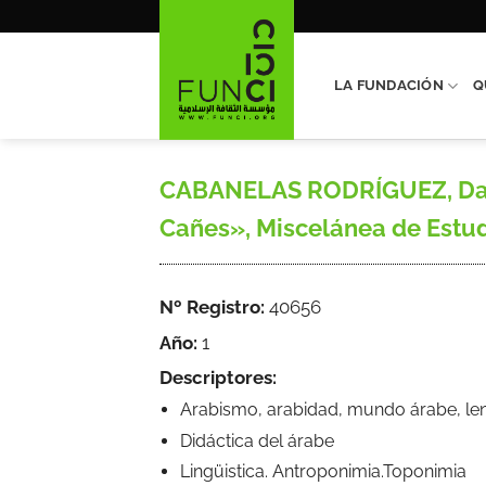
Saltar
al
contenido
LA FUNDACIÓN
Q
CABANELAS RODRÍGUEZ, Darío,
Cañes», Miscelánea de Estud
Nº Registro:
40656
Año:
1
Descriptores:
Arabismo, arabidad, mundo árabe, leng
Didáctica del árabe
Lingüistica. Antroponimia.Toponimia