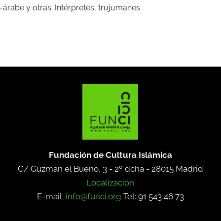
árabe y otras. Intérpretes, trujumanes
Fundación de Cultura Islámica
C/ Guzmán el Bueno, 3 - 2º dcha -
28015 Madrid
Localización
E-mail:
info@funci.org
Tel: 91 543 46 73