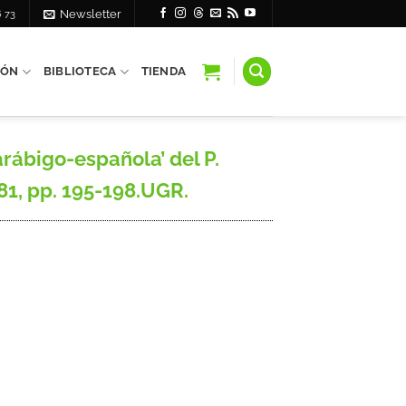
6 73
Newsletter
IÓN
BIBLIOTECA
TIENDA
ábigo-española’ del P.
81, pp. 195-198.UGR.