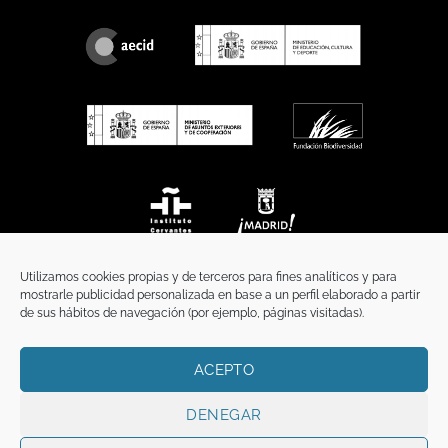
Utilizamos cookies propias y de terceros para fines analíticos y para
mostrarle publicidad personalizada en base a un perfil elaborado a partir
de sus hábitos de navegación (por ejemplo, páginas visitadas).
ACEPTO
INICIO
COMUNICACIÓN
CONTACTO
AVISO LEGAL
POLÍTICA DE PRIVACIDAD
POLÍTICA DE COOKIES
TÉRMINOS Y CONDICIONES
DENEGAR
Copyright 2026 ©
Funci
FUNCI es titular de los derechos de propiedad