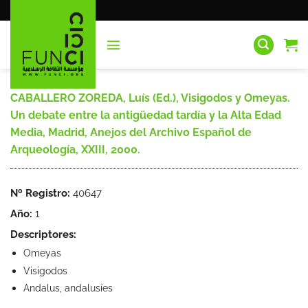
Saltar
al
contenido
CABALLERO ZOREDA, Luís (Ed.), Visigodos y Omeyas.
Un debate entre la antigüedad tardía y la Alta Edad
Media, Madrid, Anejos del Archivo Español de
Arqueología, XXIII, 2000.
Nº Registro:
40647
Año:
1
Descriptores:
Omeyas
Visigodos
Andalus, andalusíes