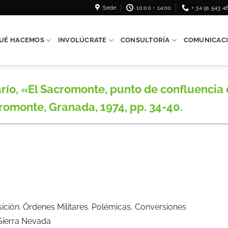
Sede
10:00 - 14:00
+ 34 91 543 4
UÉ HACEMOS
INVOLÚCRATE
CONSULTORÍA
COMUNICAC
 «El Sacromonte, punto de confluencia doc
romonte, Granada, 1974, pp. 34-40.
isición. Órdenes Militares. Polémicas, Conversiones
 Sierra Nevada