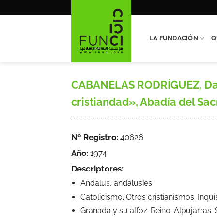
Saltar
al
contenido
LA FUNDACIÓN
Q
CABANELAS RODRÍGUEZ, Darío,
cristiandad», Abadía del Sac
Nº Registro:
40626
Año:
1974
Descriptores:
Andalus, andalusíes
Catolicismo. Otros cristianismos. Inqu
Granada y su alfoz. Reino. Alpujarras.