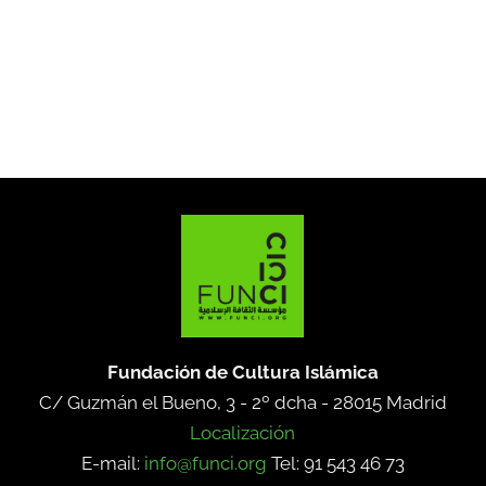
Fundación de Cultura Islámica
C/ Guzmán el Bueno, 3 - 2º dcha -
28015 Madrid
Localización
E-mail:
info@funci.org
Tel: 91 543 46 73