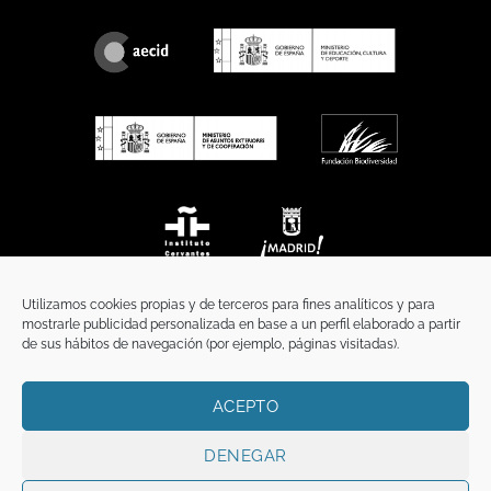
Utilizamos cookies propias y de terceros para fines analíticos y para
mostrarle publicidad personalizada en base a un perfil elaborado a partir
de sus hábitos de navegación (por ejemplo, páginas visitadas).
ACEPTO
INICIO
COMUNICACIÓN
CONTACTO
AVISO LEGAL
POLÍTICA DE PRIVACIDAD
POLÍTICA DE COOKIES
TÉRMINOS Y CONDICIONES
DENEGAR
Copyright 2026 ©
Funci
FUNCI es titular de los derechos de propiedad