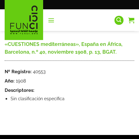
Saltar
al
contenido
«CUESTIONES mediterráneas», España en África,
Barcelona, n.º 40, noviembre 1908, p. 13, BGAT.
Nº Registro:
40553
Año:
1908
Descriptores:
Sin clasificación específica