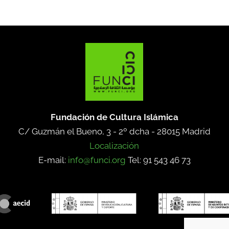
Fundación de Cultura Islámica
C/ Guzmán el Bueno, 3 - 2º dcha -
28015 Madrid
Localización
E-mail:
info@funci.org
Tel: 91 543 46 73