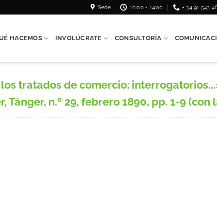
Sede
10:00 - 14:00
+ 34 91 543 4
UÉ HACEMOS
INVOLÚCRATE
CONSULTORÍA
COMUNICAC
os tratados de comercio: interrogatorios..
Tánger, n.º 29, febrero 1890, pp. 1-9 (con l