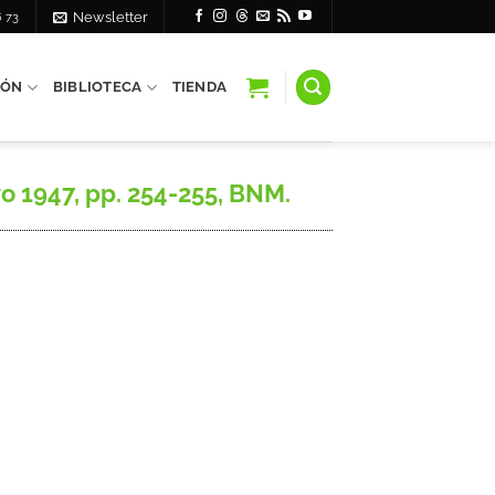
6 73
Newsletter
IÓN
BIBLIOTECA
TIENDA
o 1947, pp. 254-255, BNM.