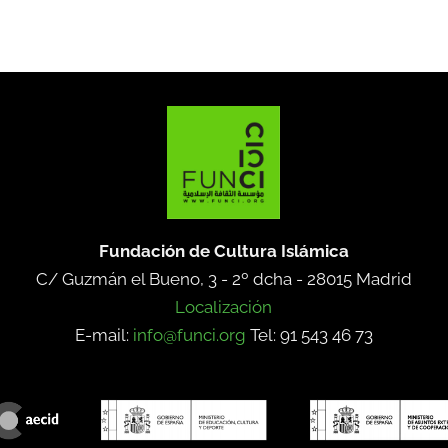
Fundación de Cultura Islámica
C/ Guzmán el Bueno, 3 - 2º dcha -
28015 Madrid
Localización
E-mail:
info@funci.org
Tel: 91 543 46 73