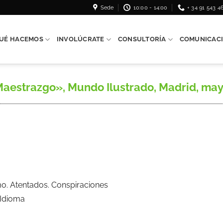
Sede
10:00 - 14:00
+ 34 91 543 4
UÉ HACEMOS
INVOLÚCRATE
CONSULTORÍA
COMUNICAC
Maestrazgo», Mundo Ilustrado, Madrid, may
mo. Atentados. Conspiraciones
 Idioma