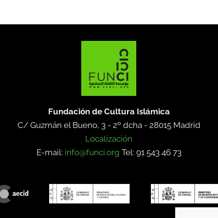
Fundación de Cultura Islámica
C/ Guzmán el Bueno, 3 - 2º dcha -
28015 Madrid
Localización
E-mail:
info@funci.org
Tel: 91 543 46 73