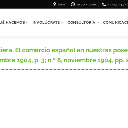
Sede
10:00 - 14:00
+ 34 91 543 4
UÉ HACEMOS
INVOLÚCRATE
CONSULTORÍA
COMUNICAC
era. El comercio español en nuestras poses
re 1904, p. 3; n.º 8, noviembre 1904, pp. 2-3; 