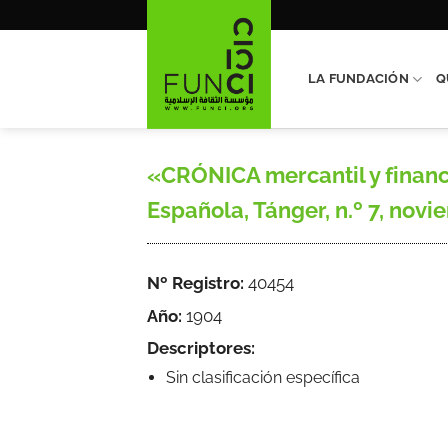
Saltar
al
contenido
LA FUNDACIÓN
Q
«CRÓNICA mercantil y financi
Española, Tánger, n.º 7, noviemb
Nº Registro:
40454
Año:
1904
Descriptores:
Sin clasificación específica