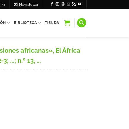
6 73
Newsletter
IÓN
BIBLIOTECA
TIENDA
iones africanas», El África
...; n.º 13, ...