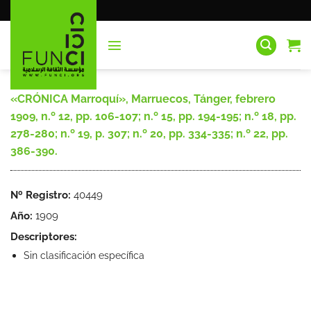
Saltar
al
contenido
«CRÓNICA Marroquí», Marruecos, Tánger, febrero
1909, n.º 12, pp. 106-107; n.º 15, pp. 194-195; n.º 18, pp.
278-280; n.º 19, p. 307; n.º 20, pp. 334-335; n.º 22, pp.
386-390.
Nº Registro:
40449
Año:
1909
Descriptores:
Sin clasificación específica