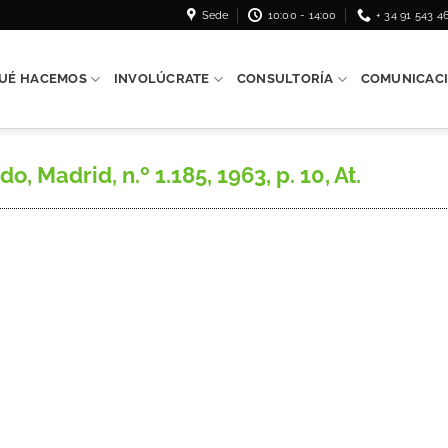
Sede
10:00 - 14:00
+ 34 91 543 4
UÉ HACEMOS
INVOLÚCRATE
CONSULTORÍA
COMUNICAC
 Madrid, n.º 1.185, 1963, p. 10, At.