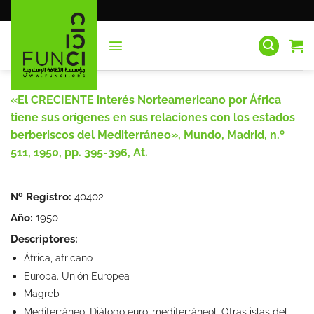
Saltar
al
contenido
«El CRECIENTE interés Norteamericano por África
tiene sus orígenes en sus relaciones con los estados
berberiscos del Mediterráneo», Mundo, Madrid, n.º
511, 1950, pp. 395-396, At.
Nº Registro:
40402
Año:
1950
Descriptores:
África, africano
Europa. Unión Europea
Magreb
Mediterráneo. Diálogo euro-mediterráneol. Otras islas del