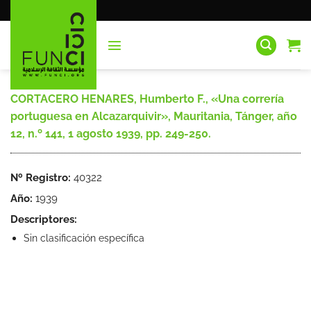
Saltar
al
contenido
CORTACERO HENARES, Humberto F., «Una correría
portuguesa en Alcazarquivir», Mauritania, Tánger, año
12, n.º 141, 1 agosto 1939, pp. 249-250.
Nº Registro:
40322
Año:
1939
Descriptores:
Sin clasificación específica