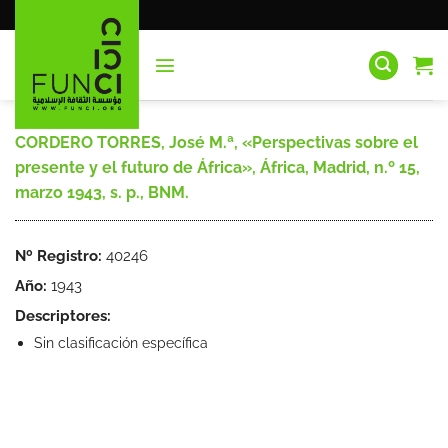
Saltar
al
contenido
CORDERO TORRES, José M.ª, «Perspectivas sobre el
presente y el futuro de África», África, Madrid, n.º 15,
marzo 1943, s. p., BNM.
Nº Registro:
40246
Año:
1943
Descriptores:
Sin clasificación específica