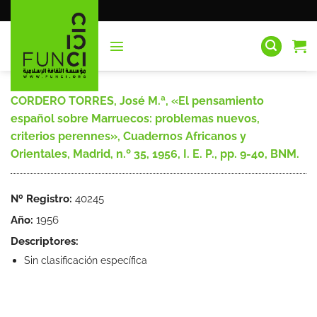
Saltar
al
contenido
CORDERO TORRES, José M.ª, «El pensamiento
español sobre Marruecos: problemas nuevos,
criterios perennes», Cuadernos Africanos y
Orientales, Madrid, n.º 35, 1956, I. E. P., pp. 9-40, BNM.
Nº Registro:
40245
Año:
1956
Descriptores:
Sin clasificación específica