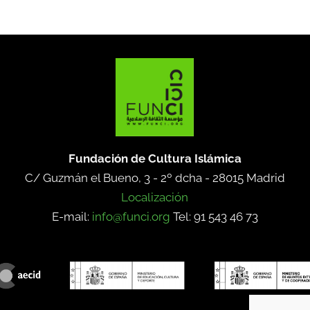
Fundación de Cultura Islámica
C/ Guzmán el Bueno, 3 - 2º dcha -
28015 Madrid
Localización
E-mail:
info@funci.org
Tel: 91 543 46 73