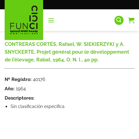
Saltar
al
contenido
CONTRERAS CORTÉS, Rafael, W. SIEKIERZYKI y A.
SNYCKERTE, Projet général pour le développement
de l’élevage, Rabat, 1964, O. N. I., 40 pp.
Nº Registro:
40176
Año:
1964
Descriptores:
Sin clasificación específica