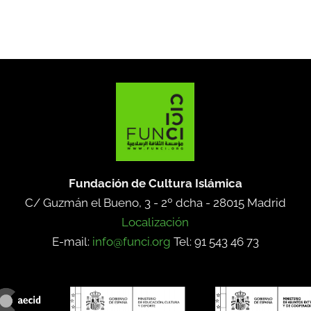
Fundación de Cultura Islámica
C/ Guzmán el Bueno, 3 - 2º dcha -
28015 Madrid
Localización
E-mail:
info@funci.org
Tel: 91 543 46 73