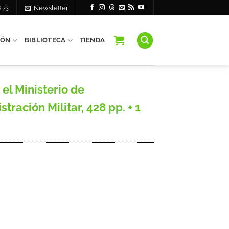
6 73
Newsletter
IÓN
BIBLIOTECA
TIENDA
l Ministerio de
ración Militar, 428 pp. + 1