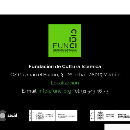
Fundación de Cultura Islámica
C/ Guzmán el Bueno, 3 - 2º dcha -
28015 Madrid
Localización
E-mail:
info@funci.org
Tel: 91 543 46 73