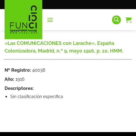
Saltar
al
contenido
«Las COMUNICACIONES con Larache», España
Colonizadora, Madrid, n.º 9, mayo 1916, p. 10, HMM.
Nº Registro:
40038
Año:
1916
Descriptores:
Sin clasificación específica