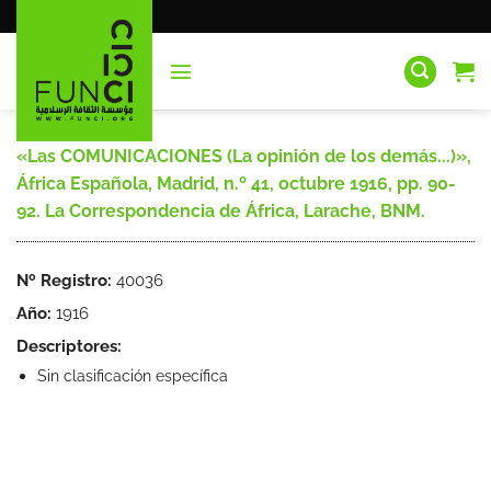
Saltar
al
contenido
«Las COMUNICACIONES (La opinión de los demás...)»,
África Española, Madrid, n.º 41, octubre 1916, pp. 90-
92. La Correspondencia de África, Larache, BNM.
Nº Registro:
40036
Año:
1916
Descriptores:
Sin clasificación específica