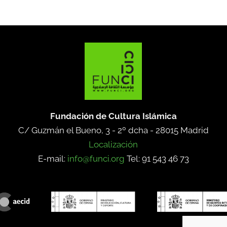
Fundación de Cultura Islámica
C/ Guzmán el Bueno, 3 - 2º dcha -
28015 Madrid
Localización
E-mail:
info@funci.org
Tel: 91 543 46 73