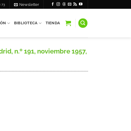
6 73
Newsletter
IÓN
BIBLIOTECA
TIENDA
rid, n.º 191, noviembre 1957,