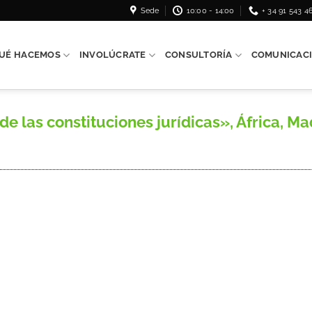
Sede
10:00 - 14:00
+ 34 91 543 4
UÉ HACEMOS
INVOLÚCRATE
CONSULTORÍA
COMUNICAC
las constituciones jurídicas», África, Mad