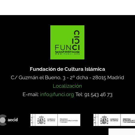
Fundación de Cultura Islámica
C/ Guzmán el Bueno, 3 - 2º dcha -
28015 Madrid
Localización
E-mail:
info@funci.org
Tel: 91 543 46 73