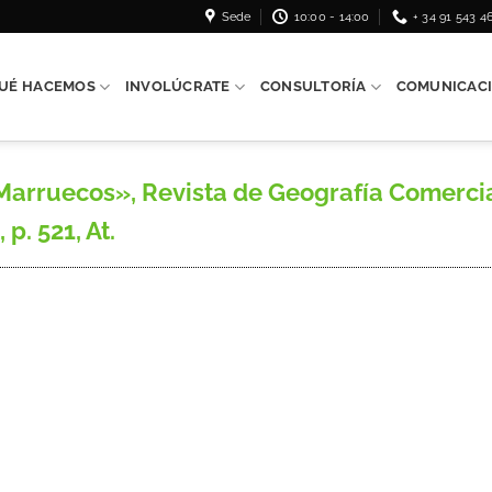
Sede
10:00 - 14:00
+ 34 91 543 4
UÉ HACEMOS
INVOLÚCRATE
CONSULTORÍA
COMUNICAC
ruecos», Revista de Geografía Comercial, 
 p. 521, At.