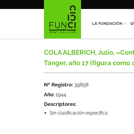
Saltar
al
contenido
LA FUNDACIÓN
Q
COLA ALBERICH, Julio, «Contr
Tánger, año 17 (figura como añ
Nº Registro:
39858
Año:
1944
Descriptores:
Sin clasificación específica