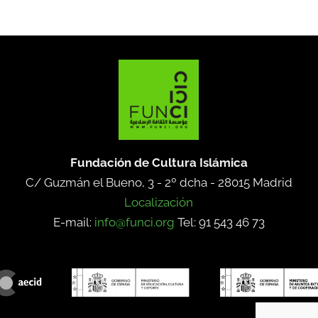
Fundación de Cultura Islámica
C/ Guzmán el Bueno, 3 - 2º dcha -
28015 Madrid
Localización
E-mail:
info@funci.org
Tel: 91 543 46 73