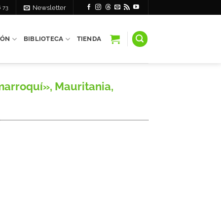
6 73
Newsletter
IÓN
BIBLIOTECA
TIENDA
marroquí», Mauritania,