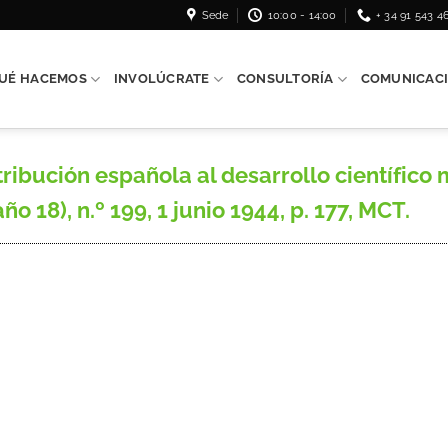
Sede
10:00 - 14:00
+ 34 91 543 4
UÉ HACEMOS
INVOLÚCRATE
CONSULTORÍA
COMUNICAC
ibución española al desarrollo científico 
o 18), n.º 199, 1 junio 1944, p. 177, MCT.