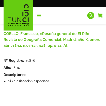
Saltar
al
contenido
COELLO, Francisco, «Reseña general de El Rif»,
Revista de Geografía Comercial, Madrid, año X, enero-
abril 1894, n.os 125-128, pp. 1-11, At.
Nº Registro:
39836
Año:
1894
Descriptores:
Sin clasificación específica