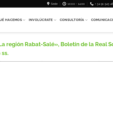
Sede
10:00 - 14:00
+ 34 91 543 4
UÉ HACEMOS
INVOLÚCRATE
CONSULTORÍA
COMUNICAC
La región Rabat-Salé», Boletín de la Real 
 ss.