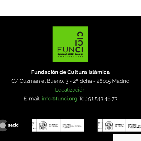
Fundación de Cultura Islámica
C/ Guzmán el Bueno, 3 - 2º dcha -
28015 Madrid
Localización
E-mail:
info@funci.org
Tel: 91 543 46 73