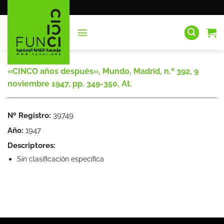
Saltar
al
contenido
«CINCO años después», Mundo, Madrid, n.º 392, 9
noviembre 1947, pp. 349-350, At.
Nº Registro:
39749
Año:
1947
Descriptores:
Sin clasificación específica