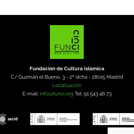
Fundación de Cultura Islámica
C/ Guzmán el Bueno, 3 - 2º dcha -
28015 Madrid
Localización
E-mail:
info@funci.org
Tel: 91 543 46 73