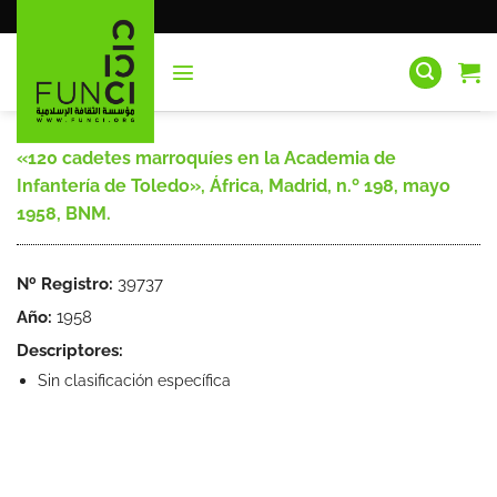
Saltar
al
contenido
«120 cadetes marroquíes en la Academia de
Infantería de Toledo», África, Madrid, n.º 198, mayo
1958, BNM.
Nº Registro:
39737
Año:
1958
Descriptores:
Sin clasificación específica